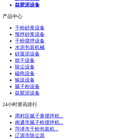
益胶泥设备
产品中心
干粉砂浆设备
预拌砂浆设备
干粉搅拌设备
水泥包装机械
硅藻泥设备
烘干设备
除尘设备
磁电设备
输送设备
腻子粉设备
益胶泥设备
24小时资讯排行
周村区腻子膏搅拌机...
南通市腻子粉搅拌机...
菏泽市干粉包装机...
辽源市除尘器