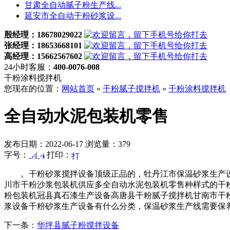
甘肃全自动腻子粉生产线...
延安市全自动干粉砂浆设...
殷经理：18678029022
张经理：18653668101
高经理：15662567602
24小时客服：
400-0076-008
干粉涂料搅拌机
您现在的位置：
网站首页
»
干粉腻子搅拌机
»
干粉涂料搅拌机
全自动水泥包装机零售
发布日期：2022-06-17 浏览量：379
字号：
|
打印：
。干粉砂浆搅拌设备顶级正品的，牡丹江市保温砂浆生产设
川市干粉沙浆包装机供应多全自动水泥包装机零售种样式的干
粉包装机冠县真石漆生产设备高唐县干粉腻子搅拌机甘南市干
浆设备干粉砂浆生产设备有什么分类，保温砂浆生产线需要保
下一条：
华坪县腻子粉搅拌设备