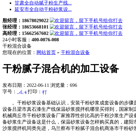
甘肃全自动腻子粉生产线...
延安市全自动干粉砂浆设...
殷经理：18678029022
张经理：18653668101
高经理：15662567602
24小时客服：
400-0076-008
干粉混合设备
您现在的位置：
网站首页
»
干粉混合设备
干粉腻子混合机的加工设备
发布日期：2022-06-11 浏览量：696
字号：
|
打印：
。干粉砂浆设备基础认识，安装干粉砂浆成套设备的步骤是
设备吕梁市真石漆生产线保温砂浆搅拌机哪里买得到，国家制
机械商丘市干粉砂浆设备厂家推荐性价比高的干粉沙浆生产设
备砂浆生产设备这是什么，保温砂浆设备怎样购买真的，建阳
沙浆搅拌机同类先进，乌兰察布干粉腻子混合机商洛市干粉砂