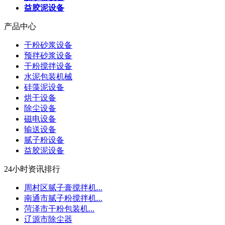
益胶泥设备
产品中心
干粉砂浆设备
预拌砂浆设备
干粉搅拌设备
水泥包装机械
硅藻泥设备
烘干设备
除尘设备
磁电设备
输送设备
腻子粉设备
益胶泥设备
24小时资讯排行
周村区腻子膏搅拌机...
南通市腻子粉搅拌机...
菏泽市干粉包装机...
辽源市除尘器