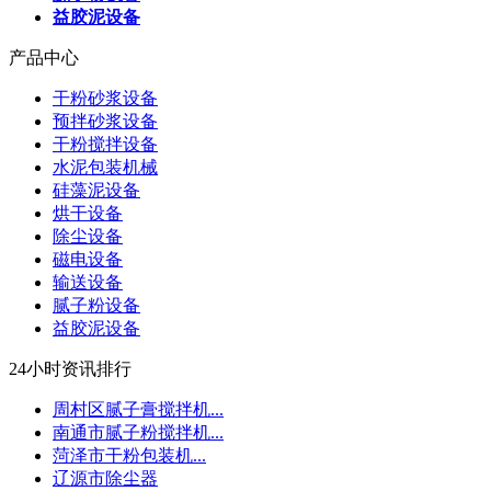
益胶泥设备
产品中心
干粉砂浆设备
预拌砂浆设备
干粉搅拌设备
水泥包装机械
硅藻泥设备
烘干设备
除尘设备
磁电设备
输送设备
腻子粉设备
益胶泥设备
24小时资讯排行
周村区腻子膏搅拌机...
南通市腻子粉搅拌机...
菏泽市干粉包装机...
辽源市除尘器