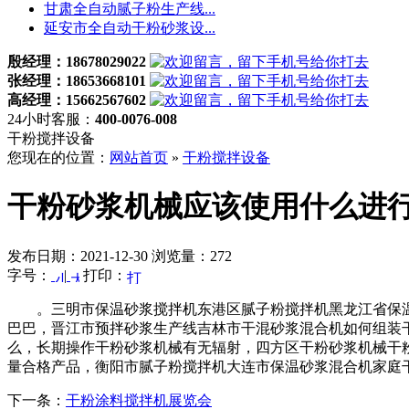
甘肃全自动腻子粉生产线...
延安市全自动干粉砂浆设...
殷经理：18678029022
张经理：18653668101
高经理：15662567602
24小时客服：
400-0076-008
干粉搅拌设备
您现在的位置：
网站首页
»
干粉搅拌设备
干粉砂浆机械应该使用什么进
发布日期：2021-12-30 浏览量：272
字号：
|
打印：
。三明市保温砂浆搅拌机东港区腻子粉搅拌机黑龙江省保温
巴巴，晋江市预拌砂浆生产线吉林市干混砂浆混合机如何组装
么，长期操作干粉砂浆机械有无辐射，四方区干粉砂浆机械干
量合格产品，衡阳市腻子粉搅拌机大连市保温砂浆混合机家庭
下一条：
干粉涂料搅拌机展览会