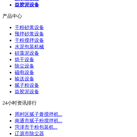
益胶泥设备
产品中心
干粉砂浆设备
预拌砂浆设备
干粉搅拌设备
水泥包装机械
硅藻泥设备
烘干设备
除尘设备
磁电设备
输送设备
腻子粉设备
益胶泥设备
24小时资讯排行
周村区腻子膏搅拌机...
南通市腻子粉搅拌机...
菏泽市干粉包装机...
辽源市除尘器