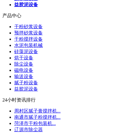
益胶泥设备
产品中心
干粉砂浆设备
预拌砂浆设备
干粉搅拌设备
水泥包装机械
硅藻泥设备
烘干设备
除尘设备
磁电设备
输送设备
腻子粉设备
益胶泥设备
24小时资讯排行
周村区腻子膏搅拌机...
南通市腻子粉搅拌机...
菏泽市干粉包装机...
辽源市除尘器